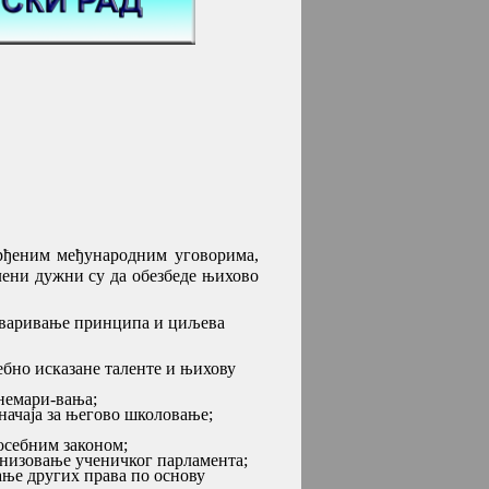
рђеним међународним уговорима,
лени дужни су да обезбеде њихово
стваривање принципа и циљева
ебно исказане таленте и њихову
немари-вања;
ачаја за његово школовање;
посебним законом;
анизовање ученичког парламента;
ање других права по основу