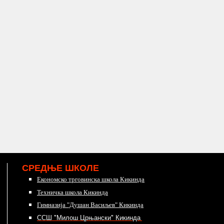
СРЕДЊЕ ШКОЛЕ
Економско трговинска школа Кикинда
Техничка школа Кикинда
Гимназија "Душан Васиљев" Кикинда
ССШ "Милош Црњански" Кикинда