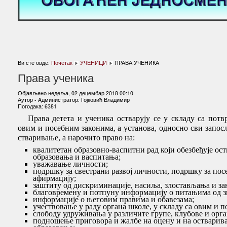
Ви сте овде:
Почетак
УЧЕНИЦИ
ПРАВА УЧЕНИКА
Права ученика
Објављено недеља, 02 децембар 2018 00:10
Аутор - Aдминистратор: Гојковић Владимир
Погодака: 6381
Права детета и ученика остварују се у складу са потв
овим и посебним законима, а установа, односно сви запос
стваривање, а нарочито право на:
квалитетан образовно-васпитни рад који обезбеђује о
образовања и васпитања;
уважавање личности;
подршку за свестрани развој личности, подршку за пос
афирмацију;
заштиту од дискриминације, насиља, злостављања и за
благовремену и потпуну информацију о питањима од зн
информације о његовим правима и обавезама;
учествовање у раду органа школе, у складу са овим и 
слободу удруживања у различите групе, клубове и орг
подношење приговора и жалбе на оцену и на остварив