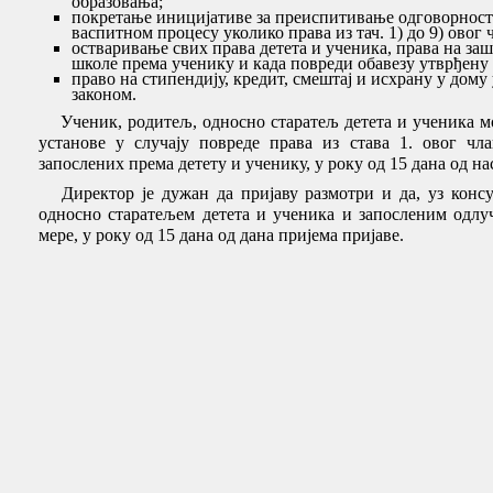
образовања;
покретање иницијативе за преиспитивање одговорност
васпитном процесу уколико права из тач. 1) до 9) овог 
остваривање свих права детета и ученика, права на за
школе према ученику и када повреди обавезу утврђену
право на стипендију, кредит, смештај и исхрану у дому
законом.
Ученик, родитељ, односно старатељ детета и ученика мо
установе у случају повреде права из става 1. овог ч
запослених према детету и ученику, у року од 15 дана од на
Директор је дужан да пријаву размотри и да, уз консу
односно старатељем детета и ученика и запосленим одлуч
мере, у року од 15 дана од дана пријема пријаве.