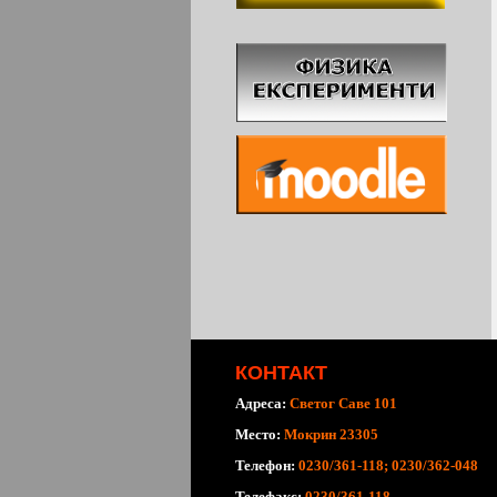
КОНТАКТ
Адреса:
Светог Саве 101
Место:
Мокрин 23305
Телефон:
0230/361-118; 0230/362-048
Телефакс:
0230/361-118