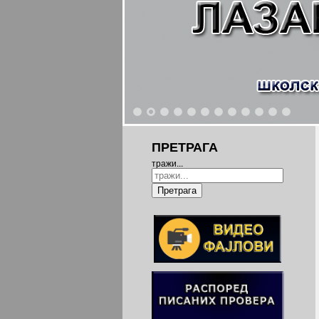
1
2
3
4
5
6
7
8
9
10
11
12
ПРЕТРАГА
тражи...
Претрага