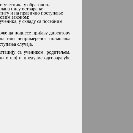
и учесника у образовно-
члана нису остварена;
штиту и на правично поступање
 овим законом;
 ученика, у складу са посебним
же да поднесе пријаву директору
лана или непримереног понашања
ступања случаја.
лтацију са учеником, родитељем,
и о њој и предузме одговарајуће