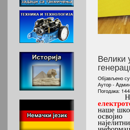
Велики 
генерац
Објављено су
Аутор - Aдми
Погодака: 14
Н
електрот
наше шк
освојио
најелитни
информац