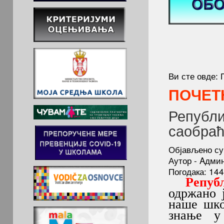
Ви сте овде:
ПОЧЕТ
Републи
саобраћ
Објављено су
Аутор - Aдми
Погодака: 14
Репуб
одржано ј
наше шк
знање у