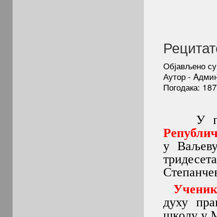
Рецитат
Објављено су
Аутор - Aдми
Погодака: 18
У петак
Републич
у Ваљеву
тридесет
Степанче
Ученик с
духу пра
школу у М