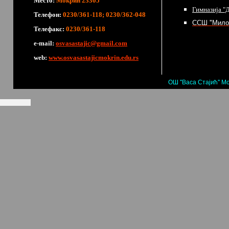
Место:
Мокрин 23305
Гимназија "
Телефон:
0230/361-118; 0230/362-048
ССШ "Мило
Телефакс:
0230/361-118
е-mail:
osvasastajic@gmail.com
web:
www.osvasastajicmokrin.edu.rs
ОШ "Васа Стајић" Мо