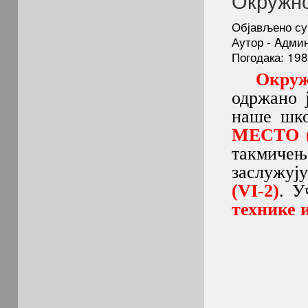
Окружно
Објављено су
Аутор - Aдми
Погодака: 19
Окруж
одржано ј
наше шк
МЕСТО (
такмичењ
заслужуј
(VI-2)
. У
технике 