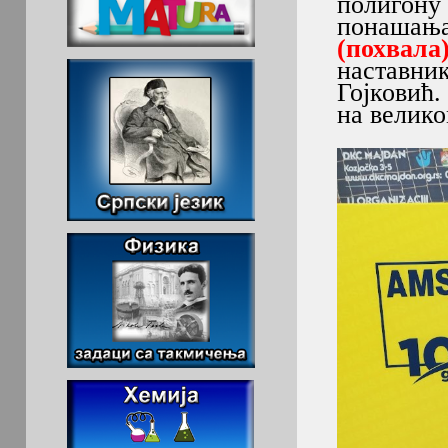
полигону
понашања
(похвала
настав
Гојковић
на велико