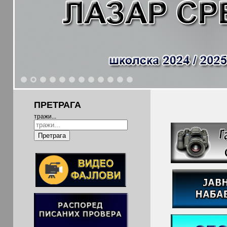
1
2
3
4
5
6
7
8
9
10
11
12
ПРЕТРАГА
тражи...
Претрага