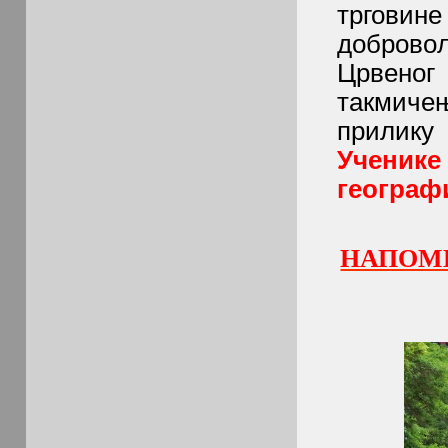
трговине
добровољ
Црвеног 
такмичењ
прилику
Ученике
географ
НАПОМЕ