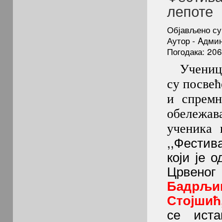
лепоте
Објављено су
Аутор - Aдми
Погодака: 20
Ученици 
су посвећ
и спремн
обележа
ученика 
,,Фестив
који је 
Црвено
Бадрљиц
Стојшић,
се иста