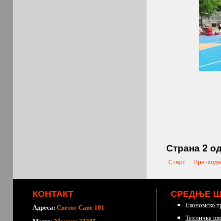
Страна 2 од
Старт
Претходн
КОНТАКТ
СРЕДЊЕ 
Економско т
Адреса:
Светог Саве 101
Техничка шк