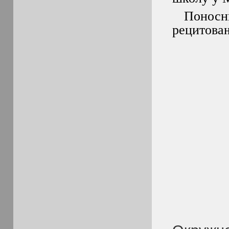
Поносни 
рецитова