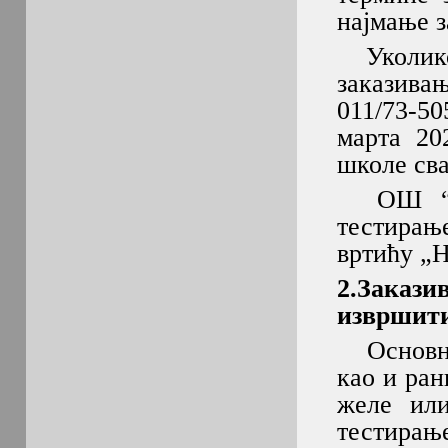
најмање з
Уколико 
заказива
011/73-5
марта 20
школе сва
ОШ “Вас
тестирање
вртићу „Н
2.Заказ
извршит
Основн
као и ран
желе или
тестирањ