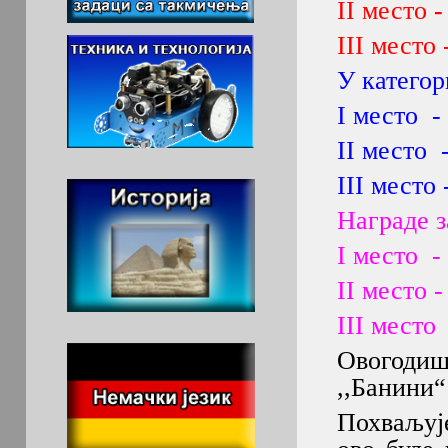
II место
III место 
У категор
I место
II место
III место 
Награде з
I место -
II место 
III мест
Овогоди
,,Банини“ 
Похваљуј