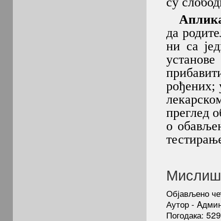
су слобод
Апликац
да родите
ни са је
установе
прибави
рођених;
лекарско
преглед о
о обавље
тестирање
Мислиша
Објављено че
Аутор - Aдми
Погодака: 52