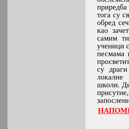
приредба
тога су 
обред сеч
као заче
самим ти
ученици с
песмама 
просвети
су драги
локалн
школи. Д
присутне,
запослени
НАПОМЕ