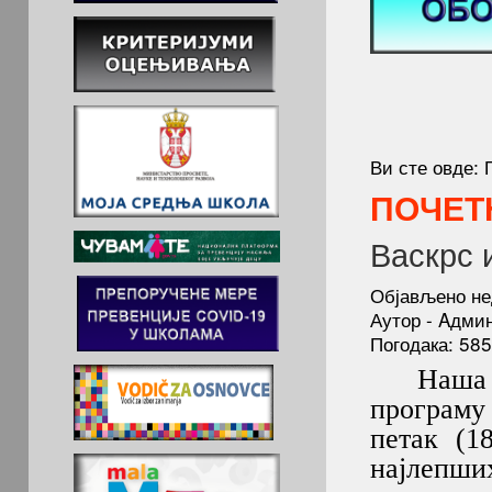
Ви сте овде:
ПОЧЕТ
Васкрс 
Објављено не
Аутор - Aдми
Погодака: 58
Наша шко
програму
петак (1
најлепши