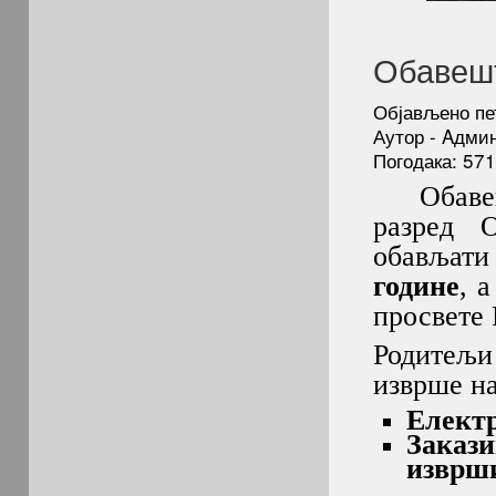
Обавешт
Објављено пе
Аутор - Aдми
Погодака: 57
Обавеша
разред 
обављат
године
, 
просвете 
Родитељи 
изврше на
Eлектр
Закази
изврш