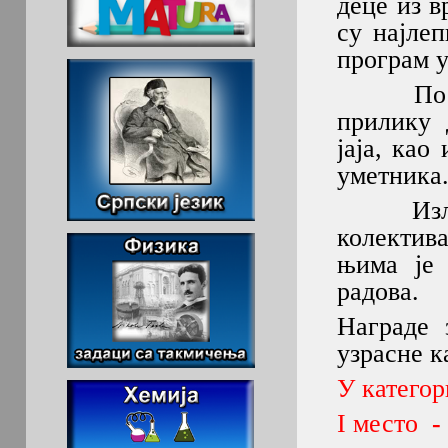
деце из 
су најле
програм 
Посетио
прилику 
јаја, ка
уметника
Изложбу
колектив
њима је 
радова.
Награде з
узрасне к
У категор
I место