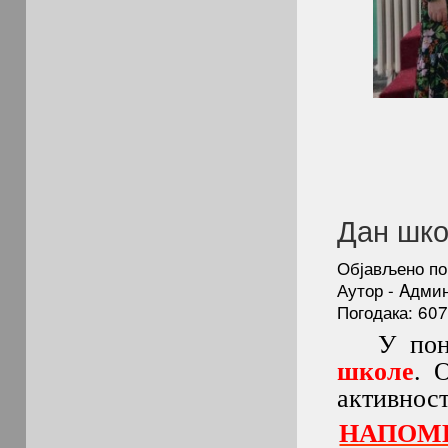
Дан шко
Објављено по
Аутор - Aдми
Погодака: 60
У понеде
школе
. 
активност
НАПОМЕН