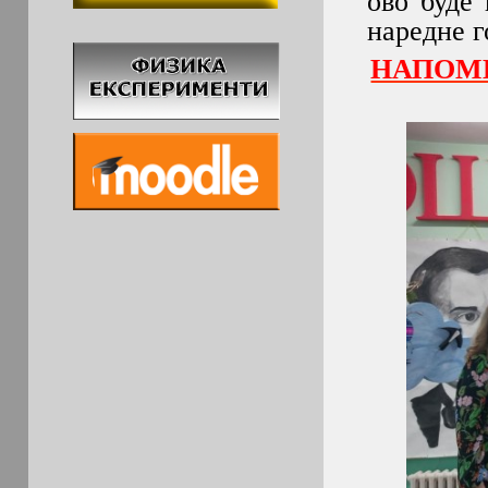
ово буде 
наредне г
НАПОМЕ