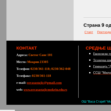
Страна 9 од
Старт
Претходн
КОНТАКТ
СРЕДЊЕ 
Економско т
Адреса:
Светог Саве 101
Техничка шк
Место:
Мокрин 23305
Гимназија "
Телефон:
0230/361-118; 0230/362-048
ССШ "Мило
Телефакс:
0230/361-118
е-mail:
osvasastajic@gmail.com
web:
www.osvasastajicmokrin.edu.rs
ОШ "Васа Стајић" Мо