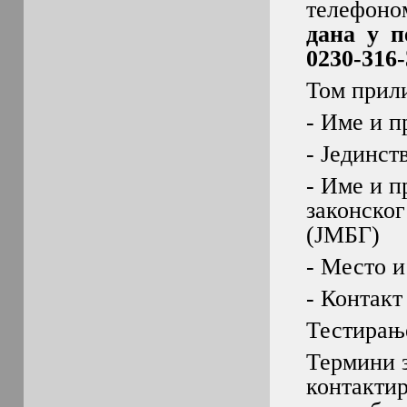
телефон
дана у п
0230-316-
Том прили
- Име и п
- Јединст
- Име и п
законског
(ЈМБГ)
- Место и
- Контакт
Тестирање
Термини з
контакти