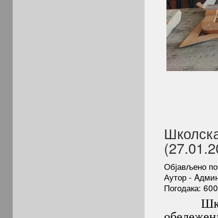
Школска
(27.01.2
Објављено по
Аутор - Aдми
Погодака: 60
Школска
обележена