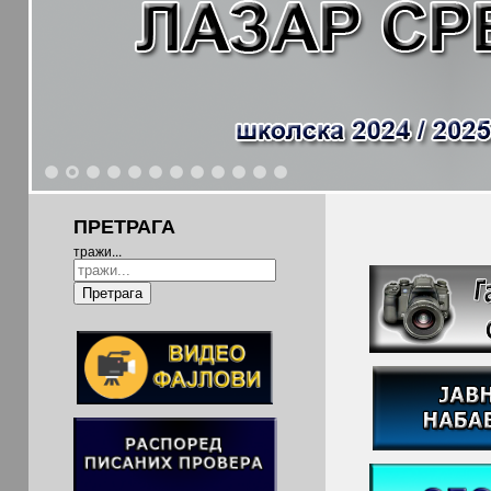
1
2
3
4
5
6
7
8
9
10
11
12
ПРЕТРАГА
тражи...
Претрага