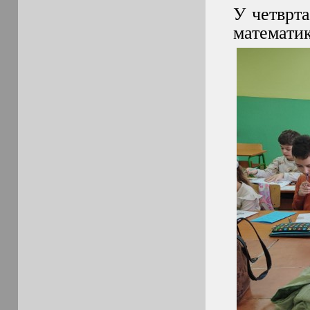
У четврта
математи