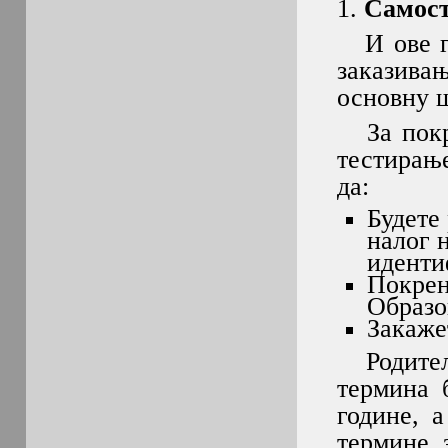
1.
Самост
И ове го
заказива
основну ш
За покре
тестирањ
да:
Будете
налог 
иденти
Покрен
Образо
Закаже
Родитељи
термина 
године, 
термине 