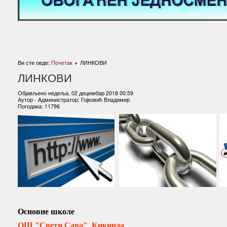
Ви сте овде:
Почетак
ЛИНКОВИ
ЛИНКОВИ
Објављено недеља, 02 децембар 2018 00:59
Аутор - Aдминистратор: Гојковић Владимир
Погодака: 11796
Основне школе
ОШ "Свети Сава" Кикинда