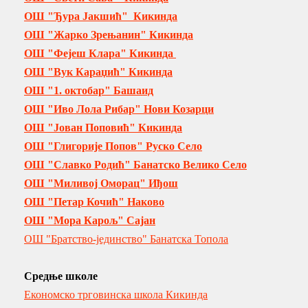
ОШ "Ђура Јакшић" Кикинда
ОШ "Жарко Зрењанин" Кикинда
ОШ "Фејеш Клара" Кикинда
ОШ "Вук Караџић" Кикинда
ОШ "1. октобар" Башаид
ОШ "Иво Лола Рибар" Нови Козарци
ОШ "Јован Поповић" Кикинда
ОШ "Глигорије Попов" Руско Село
ОШ "Славко Родић" Банатско Велико Село
ОШ "Миливој Оморац" Иђош
ОШ "Петар Кочић" Наково
ОШ "Мора Карољ" Сајан
ОШ "Братство-јединство" Банатска Топола
Средње школе
Економско трговинска школа Кикинда