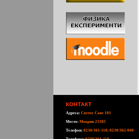
КОНТАКТ
Адреса:
Светог Саве 101
Место:
Мокрин 23305
Телефон:
0230/361-118; 0230/362-048
Телефакс:
0230/361-118