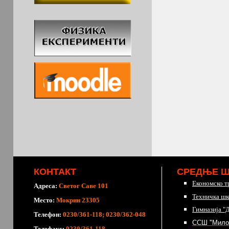
КОНТАКТ
СРЕДЊЕ 
Економско т
Адреса:
Светог Саве 101
Техничка шк
Место:
Мокрин 23305
Гимназија "
Телефон:
0230/361-118; 0230/362-048
ССШ "Мило
Телефакс:
0230/361-118