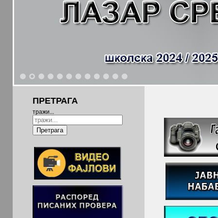
1
2
3
4
5
6
7
8
9
10
11
12
ПРЕТРАГА
тражи...
Претрага