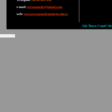
е-mail:
osvasastajic@gmail.com
web:
www.osvasastajicmokrin.edu.rs
ОШ "Васа Стајић" Мо