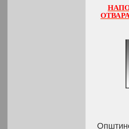
НАПО
ОТВАР
Општинс