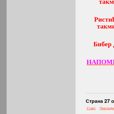
такм
Ристић
такми
Бибер 
НАПОМЕ
Страна 27 о
Старт
Претходн