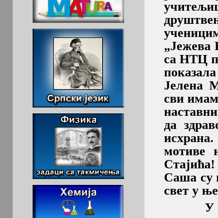
учитељиц
друштве
ученици
„Јежева 
са НТЦ п
показала
Јелена М
сви имам
наставни
да здрав
исхрана.
мотиве 
Стајића!
Саша су 
свет у ње
У спор