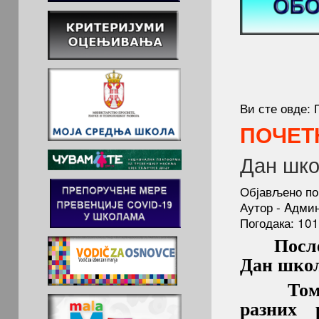
Ви сте овде:
ПОЧЕТ
Дан шко
Објављено по
Аутор - Aдми
Погодака: 10
После дв
Дан шко
Том пр
разних 