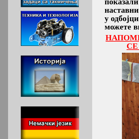
показал
наставни
у одбојц
можете в
НАПОМЕ
СЕ