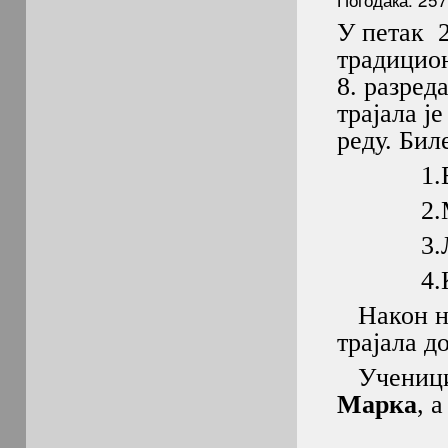
У петак 2
традицион
8. разред
трајала је
реду. Бил
1.Бал
2.Музи
3.Лим
4.Кар
Након нав
трајала до
Ученици
Марка
, а