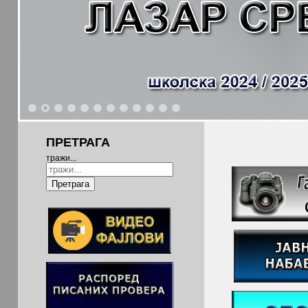
1
2
3
4
5
6
7
8
9
10
11
12
ПРЕТРАГА
тражи...
Претрага