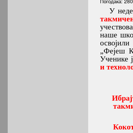
Погодака: 28
У недељу
такмиче
учествов
наше школ
освојили
„Фејеш К
Ученике 
и технол
Ибрај
такми
Кокот