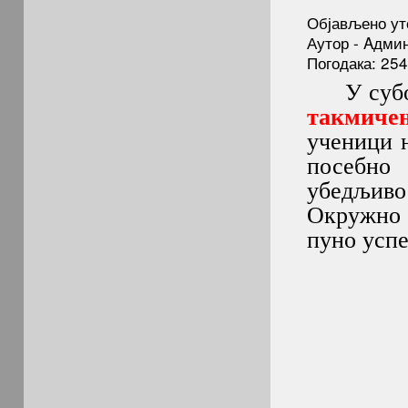
Објављено ут
Аутор - Aдми
Погодака: 25
У суботу
такмиче
ученици 
посебн
убедљив
Окружно 
пуно усп