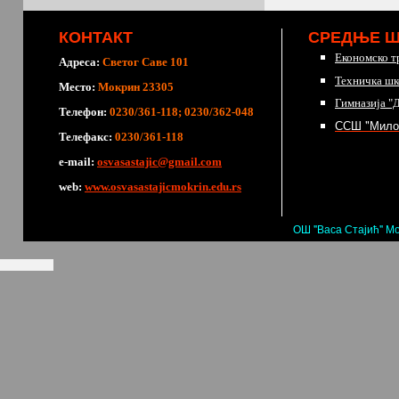
КОНТАКТ
СРЕДЊЕ 
Економско т
Адреса:
Светог Саве 101
Техничка шк
Место:
Мокрин 23305
Гимназија "
Телефон:
0230/361-118; 0230/362-048
ССШ "Мило
Телефакс:
0230/361-118
е-mail:
osvasastajic@gmail.com
web:
www.osvasastajicmokrin.edu.rs
ОШ "Васа Стајић" Мо