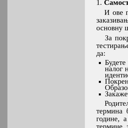
1.
Самост
И ове го
заказива
основну ш
За покре
тестирањ
да:
Будете
налог 
иденти
Покрен
Образо
Закаже
Родитељи
термина 
године, 
термине 