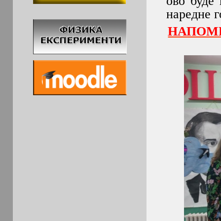
ово буде 
наредне г
НАПОМЕ