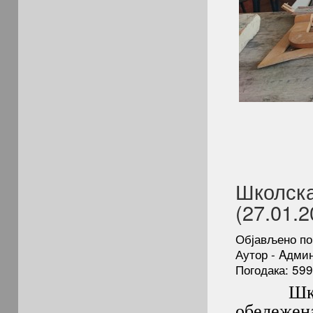
Школска
(27.01.2
Објављено по
Аутор - Aдми
Погодака: 59
Школска
обележена