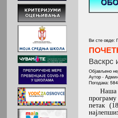
Ви сте овде:
ПОЧЕТ
Васкрс 
Објављено не
Аутор - Aдми
Погодака: 58
Наша шко
програму
петак (1
најлепши