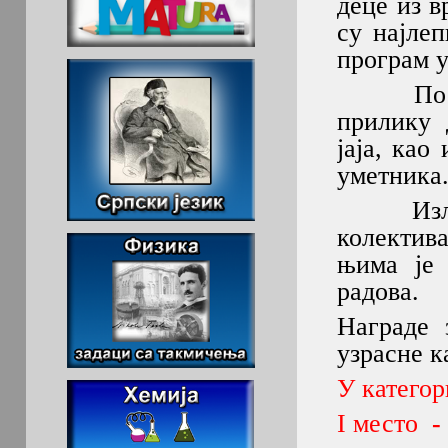
деце из 
су најле
програм 
Посетио
прилику 
јаја, ка
уметника
Изложбу
колектив
њима је 
радова.
Награде з
узрасне к
У категор
I место