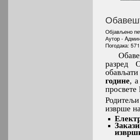
Обавешт
Објављено пе
Аутор - Aдми
Погодака: 57
Обавеша
разред 
обављат
године
, 
просвете 
Родитељи 
изврше на
Eлектр
Закази
изврш