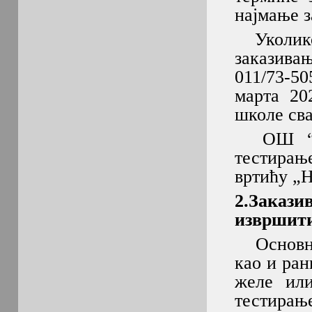
најмање з
Уколико 
заказива
011/73-5
марта 20
школе сва
ОШ “Вас
тестирање
вртићу „Н
2.Заказ
извршит
Основн
као и ран
желе или
тестирањ