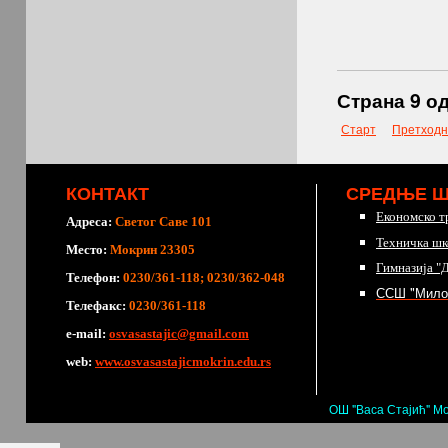
Страна 9 од
Старт
Претходн
КОНТАКТ
СРЕДЊЕ 
Економско т
Адреса:
Светог Саве 101
Техничка шк
Место:
Мокрин 23305
Гимназија "
Телефон:
0230/361-118; 0230/362-048
ССШ "Мило
Телефакс:
0230/361-118
е-mail:
osvasastajic@gmail.com
web:
www.osvasastajicmokrin.edu.rs
ОШ "Васа Стајић" Мо