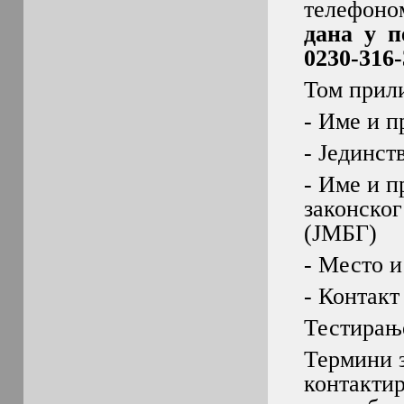
телефон
дана у п
0230-316-
Том прили
- Име и п
- Јединст
- Име и п
законског
(ЈМБГ)
- Место и
- Контакт
Тестирање
Термини з
контакти