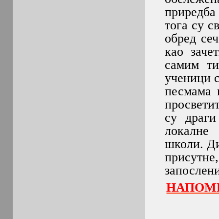
приредба
тога су 
обред сеч
као заче
самим ти
ученици с
песмама 
просвети
су драги
локалн
школи. Д
присутне,
запослени
НАПОМЕ