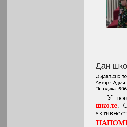
Дан шко
Објављено по
Аутор - Aдми
Погодака: 60
У понеде
школе
. 
активност
НАПОМЕН