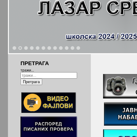
1
2
3
4
5
6
7
8
9
10
11
12
ПРЕТРАГА
тражи...
Претрага