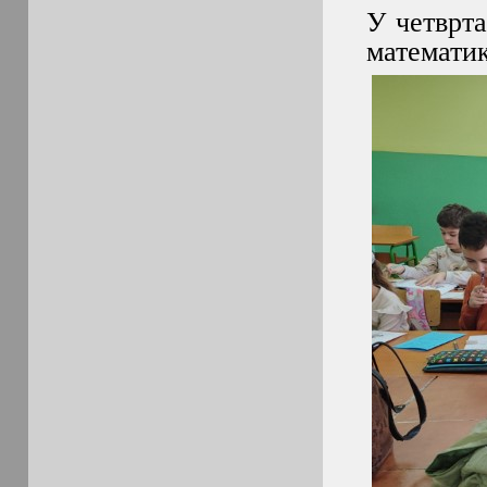
У четврта
математи