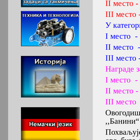
II место
III место 
У категор
I место
II место
III место 
Награде з
I место -
II место 
III мест
Овогоди
,,Банини“ 
Похваљуј