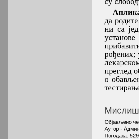
су слобод
Апликац
да родите
ни са је
установе
прибави
рођених;
лекарско
преглед о
о обавље
тестирање
Мислиша
Објављено че
Аутор - Aдми
Погодака: 52