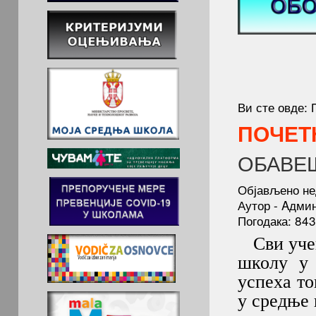
Ви сте овде:
ПОЧЕТ
ОБАВЕ
Објављено не
Аутор - Aдми
Погодака: 843
Сви учен
школу у 
успеха т
у средње 