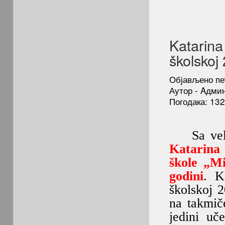
Katarina
školskoj
Објављено пет
Аутор - Aдми
Погодака: 13
Sa velik
Katarina 
škole „Mi
godini
. K
školskoj 2
na takmič
jedini uč