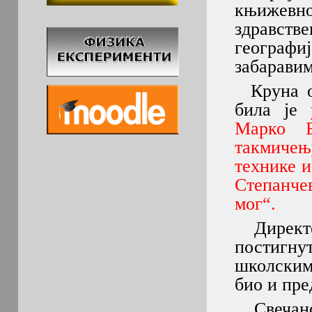
књижевнос
здравств
географ
забаравим
Круна ов
била је
Марко Б
такмичењ
технике и
Степанче
мог“.
Директор
постигнут
школским 
био и пр
Свечано