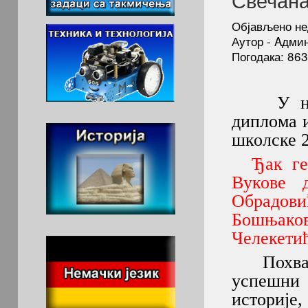
Објављено не
Аутор - Aдми
Погодака: 863
У нашој
диплома и
школске 2
Ђак ге
Вукове 
Обрадов
Бошњаков
Челекетић
Похваље
успешни 
историје,