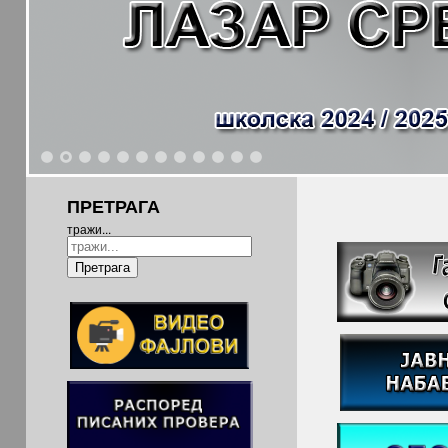
1
2
3
4
5
6
7
8
9
10
11
12
ПРЕТРАГА
тражи...
Претрага