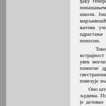
ђаку генер
понашањем
школи. Још
марљивошћу
његова уч
одрастање
поносни.
Током шко
истрајност
увек могли
помогне д
свестрано
повезује зн
Оно што га
људима. По
је деловао