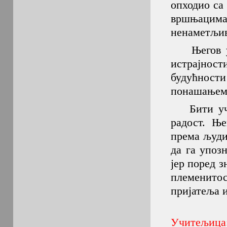
опходио са
вршњацима 
ненаметљив
Његов успе
истрајност
будућност
понашањем 
Бити учит
радост. Ње
према људи
да га упоз
јер поред 
племенито
пријатеља и
Учитељица