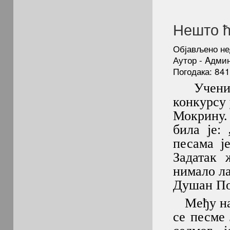
Нешто ћ
Објављено не
Аутор - Aдми
Погодака: 841
Учениц
конкурсу 
Мокрину.
била је:
,
песама ј
Задатак 
нимало ла
Душан По
Међу наг
се песме