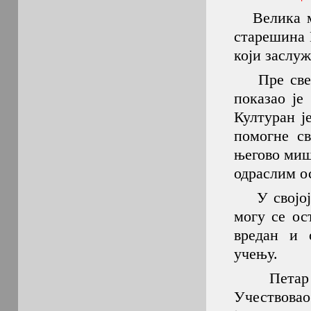
Велика ми
старешина 
који заслу
Пре свега
показао је
Културан ј
помогне св
његово миш
одраслим о
У својој г
могу се ос
вредан и 
учењу.
Петар је 
Учествовао