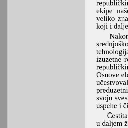
republički
ekipe naš
veliko zna
koji i dalj
Nakon zav
srednjoško
tehnologi
izuzetne r
republičk
Osnove ele
učestvov
preduzetn
svoju sves
uspehe i č
Čestitamo
u daljem ž