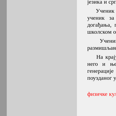
језика и ср
Ученик Пе
ученик за
догађања, 
школском о
Ученик Пе
размишљања
На крају, 
него и ње
генерациј
поузданог у
физичке ку