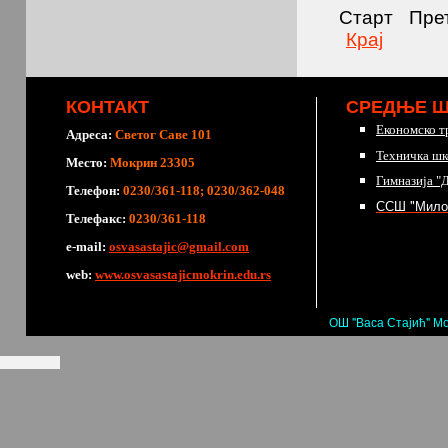
Старт
Пре
Крај
КОНТАКТ
СРЕДЊЕ 
Економско т
Адреса:
Светог Саве 101
Техничка шк
Место:
Мокрин 23305
Гимназија "
Телефон:
0230/361-118; 0230/362-048
ССШ "Мило
Телефакс:
0230/361-118
е-mail:
osvasastajic@gmail.com
web:
www.osvasastajicmokrin.edu.rs
ОШ "Васа Стајић" Мо