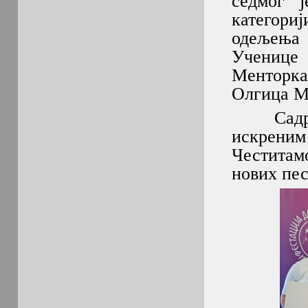
седмог 
категори
одељења
Ученице
Менторка
Олгица М
Садржај
искреним
Честитам
нових пе