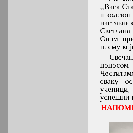
,,Васа Ст
школског
наставни
Светлана 
Овом при
песму кој
Свечана 
поносом 
Честитам
сваку ос
ученици,
успешни 
НАПОМЕ