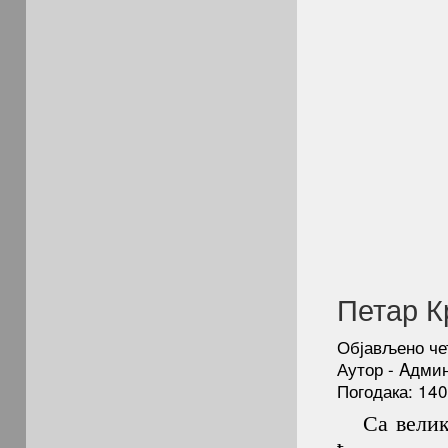
Петар К
Објављено чет
Аутор - Aдми
Погодака: 14
Са вели