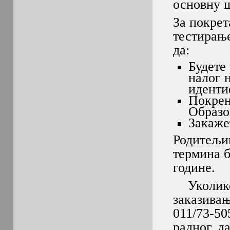
основну ш
За покрет
тестирање
да:
Будете
налог 
иденти
Покрен
Образо
Закаже
Родитељим
термина б
године.
Уколико 
заказива
011/73-5
радног д