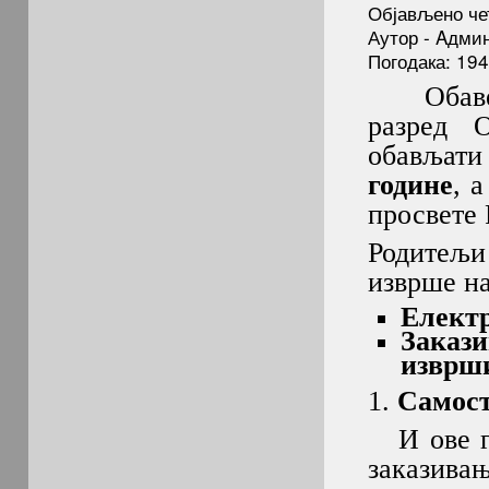
Објављено че
Аутор - Aдми
Погодака: 19
Обавеша
разред 
обављат
године
, 
просвете 
Родитељи 
изврше на
Eлектр
Закази
изврш
1.
Самост
И ове го
заказива