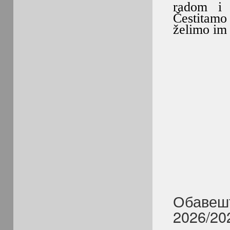
radom i 
Čestitamo 
želimo im
Обавешт
2026/20