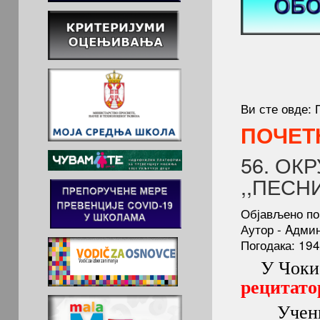
Ви сте овде:
ПОЧЕТ
56. ОК
,,ПЕСН
Објављено по
Аутор - Aдми
Погодака: 19
У Чоки 
рецитато
Ученик