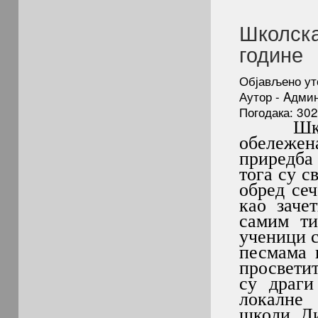
Школска
године
Објављено уто
Аутор - Aдми
Погодака: 30
Школска
обележена
приредба
тога су 
обред сеч
као заче
самим ти
ученици с
песмама 
просвети
су драги
локалн
школи. Д