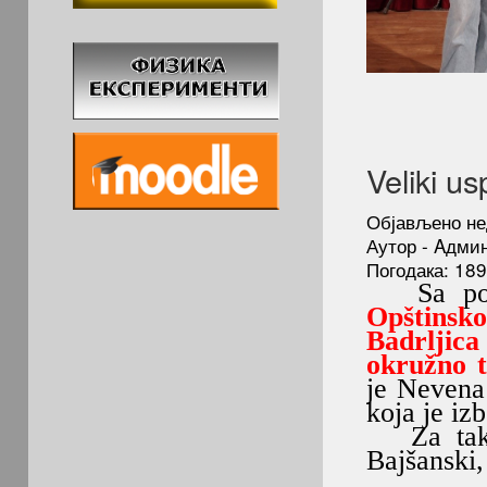
Veliki us
Објављено не
Аутор - Aдми
Погодака: 18
Sa ponos
Opštinsko
Badrljica
okružno 
je Nevena 
koja je iz
Za takmič
Bajšanski,