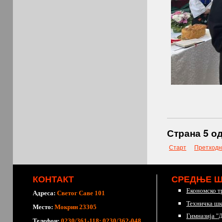
Страна 5 од
Старт
Претходн
КОНТАКТ
СРЕДЊЕ 
Економско т
Адреса:
Светог Саве 101
Техничка шк
Место:
Мокрин 23305
Гимназија "
Телефон:
0230/361-118; 0230/362-048