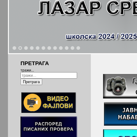
1
2
3
4
5
6
7
8
9
10
11
12
ПРЕТРАГА
тражи...
Претрага