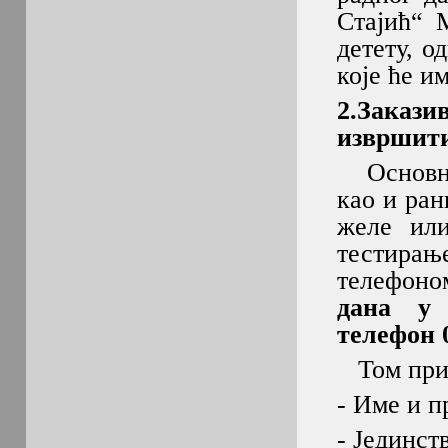
Стајић“ 
детету, о
које ће и
2.Закази
извршит
Основна 
као и ран
желе или
тестирањ
телефон
дана у 
телефон 
Том прили
- Име и п
- Јединст