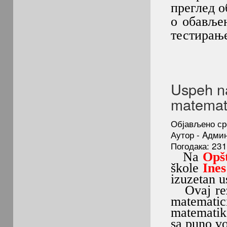
преглед о
о обавље
тестирање
Uspeh na
matemat
Објављено ср
Аутор - Aдми
Погодака: 23
Na
Opš
škole
Ines
izuzetan u
Ovaj rezu
matematic
matemati
sa puno vo