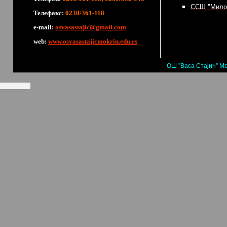
ССШ "Мило
Телефакс:
0230/361-118
е-mail:
osvasastajic@gmail.com
web:
www.osvasastajicmokrin.edu.rs
ОШ "Васа Стајић" Мо