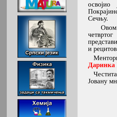
освојио
Покрајин
Сечњу.
Овом пр
четврто
представи
и рецитов
Ментори 
Даринка
Честитам
Јовану мн