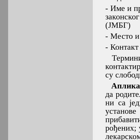
- Име и п
законског
(ЈМБГ)
- Место и
- Контакт
Термини 
контакти
су слобод
Апликац
да родите
ни са је
установе
прибави
рођених;
лекарско