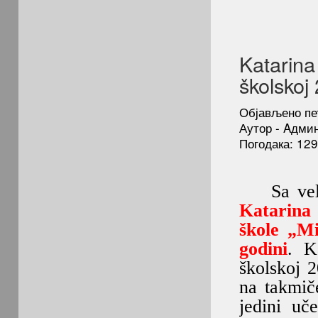
Katarina
školskoj
Објављено пет
Аутор - Aдми
Погодака: 12
Sa velik
Katarina 
škole „Mi
godini
. K
školskoj 2
na takmič
jedini uč