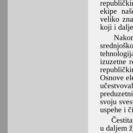
republički
ekipe naš
veliko zna
koji i dalj
Nakon zav
srednjoško
tehnologi
izuzetne r
republičk
Osnove ele
učestvov
preduzetn
svoju sves
uspehe i č
Čestitamo
u daljem ž