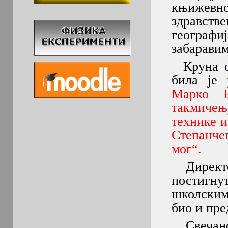
књижевнос
здравств
географ
забаравим
Круна ов
била је
Марко Б
такмичењ
технике и
Степанче
мог“.
Директор
постигнут
школским 
био и пр
Свечано