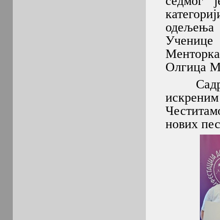
седмог 
категори
одељења
Ученице
Менторка
Олгица М
Садржај
искреним
Честитам
нових пе