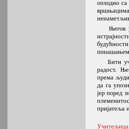
опходио са
вршњацима 
ненаметљив
Његов успе
истрајност
будућност
понашањем 
Бити учит
радост. Ње
према људи
да га упоз
јер поред 
племенито
пријатеља и
Учитељица