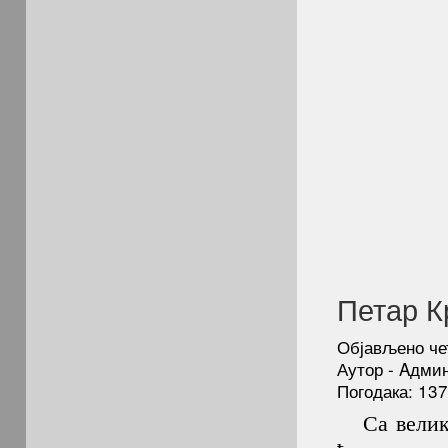
Петар К
Објављено чет
Аутор - Aдми
Погодака: 13
Са вели