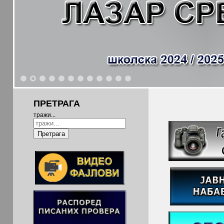
1
2
3
4
5
6
7
8
9
10
11
12
ПРЕТРАГА
тражи...
Претрага