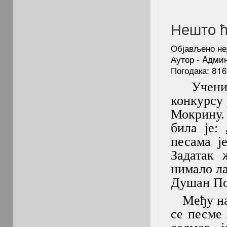
Нешто ћ
Објављено не
Аутор - Aдми
Погодака: 816
Учениц
конкурсу 
Мокрину.
била је:
,
песама ј
Задатак 
нимало ла
Душан По
Међу наг
се песме