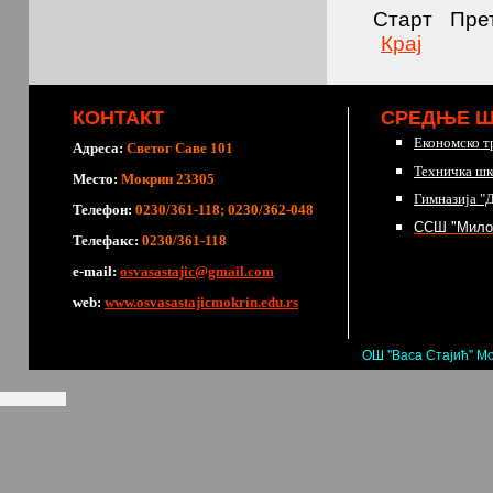
Старт
Пре
Крај
КОНТАКТ
СРЕДЊЕ 
Економско т
Адреса:
Светог Саве 101
Техничка шк
Место:
Мокрин 23305
Гимназија "
Телефон:
0230/361-118; 0230/362-048
ССШ "Мило
Телефакс:
0230/361-118
е-mail:
osvasastajic@gmail.com
web:
www.osvasastajicmokrin.edu.rs
ОШ "Васа Стајић" Мо