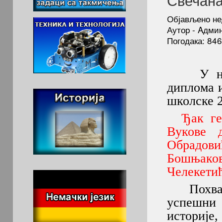
Објављено не
Аутор - Aдми
Погодака: 846
У нашој
диплома и
школске 2
Ђак ге
Вукове 
Обрадов
Бошњаков
Челекетић
Похваље
успешни 
историје,