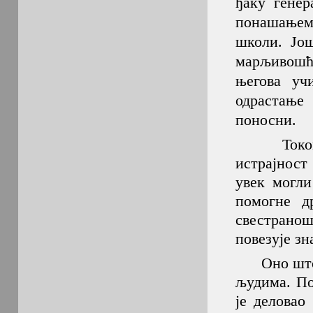
ђаку генер
понашањем
школи. Још
марљивошћу
његова уч
одрастање
поносни.
Током шко
истрајност
увек могли
помогне д
свестрано
повезује зн
Оно што га
људима. По
је деловао