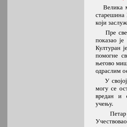
Велика ми
старешина 
који заслу
Пре свега
показао је
Културан ј
помогне св
његово миш
одраслим о
У својој г
могу се ос
вредан и 
учењу.
Петар је 
Учествовао