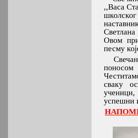
,,Васа Ст
школског
наставни
Светлана 
Овом при
песму кој
Свечана 
поносом 
Честитам
сваку ос
ученици,
успешни 
НАПОМЕ