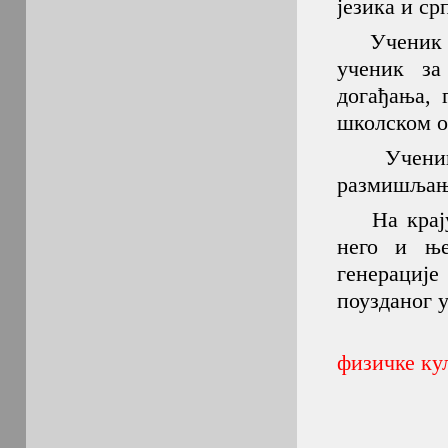
језика и ср
Ученик Пе
ученик за
догађања, 
школском о
Ученик Пе
размишљања
На крају, 
него и ње
генерациј
поузданог у
физичке ку