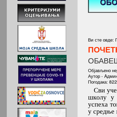
Ви сте овде:
ПОЧЕТ
ОБАВЕ
Објављено не
Аутор - Aдми
Погодака: 822
Сви учен
школу у 
успеха т
у средње 