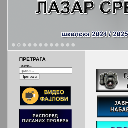
1
2
3
4
5
6
7
8
9
10
11
12
ПРЕТРАГА
тражи...
Претрага