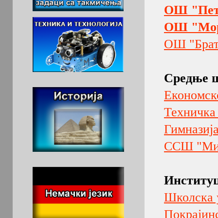
ОШ "Пет
ОШ "Мор
ОШ "Брат
Средње 
Економск
Техничка
Гимназиј
ССШ "Ми
Институц
Школска 
Покрајинс