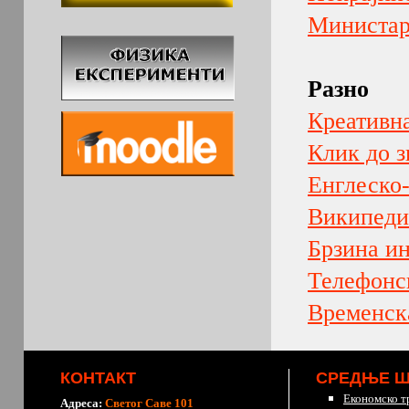
Министарс
Разно
Креативн
Клик до 
Енглеско
Википеди
Брзина и
Телефонс
Временск
КОНТАКТ
СРЕДЊЕ 
Економско т
Адреса:
Светог Саве 101