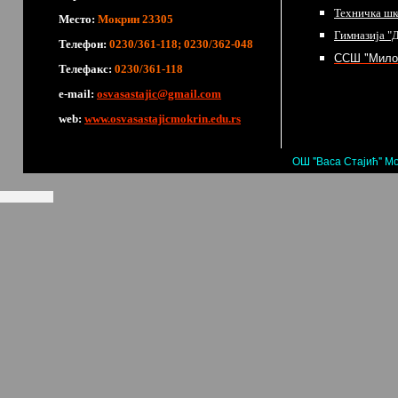
Техничка шк
Место:
Мокрин 23305
Гимназија "
Телефон:
0230/361-118; 0230/362-048
ССШ "Мило
Телефакс:
0230/361-118
е-mail:
osvasastajic@gmail.com
web:
www.osvasastajicmokrin.edu.rs
ОШ "Васа Стајић" Мо