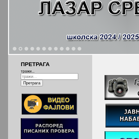
1
2
3
4
5
6
7
8
9
10
11
12
ПРЕТРАГА
тражи...
Претрага