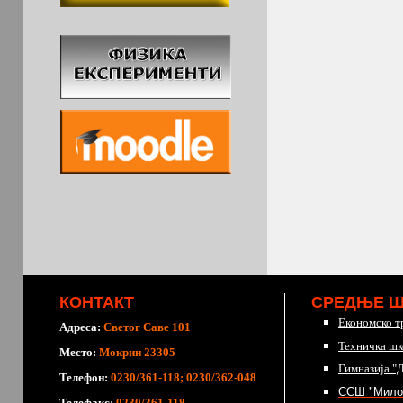
КОНТАКТ
СРЕДЊЕ 
Економско т
Адреса:
Светог Саве 101
Техничка шк
Место:
Мокрин 23305
Гимназија "
Телефон:
0230/361-118; 0230/362-048
ССШ "Мило
Телефакс:
0230/361-118