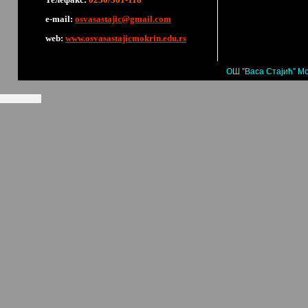
е-mail:
osvasastajic@gmail.com
web:
www.osvasastajicmokrin.edu.rs
ОШ "Васа Стајић" Мо