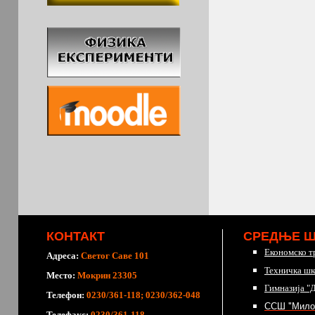
КОНТАКТ
СРЕДЊЕ 
Економско т
Адреса:
Светог Саве 101
Техничка шк
Место:
Мокрин 23305
Гимназија "
Телефон:
0230/361-118; 0230/362-048
ССШ "Мило
Телефакс:
0230/361-118