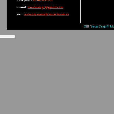
е-mail:
osvasastajic@gmail.com
web:
www.osvasastajicmokrin.edu.rs
ОШ "Васа Стајић" Мо