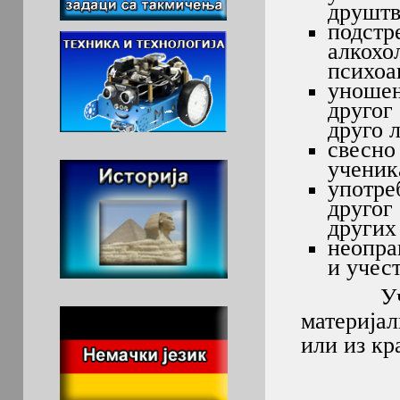
друштв
подстр
алкох
психоа
уношењ
другог
друго 
свесно
ученик
употре
другог
других
неопра
и учес
Ученик,
материја
или из кр