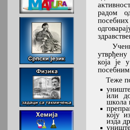
активнос
радом од
посебних 
одговар
здравств
Ученик м
утврђену
која је 
посебним
Теже пов
униште
или до
школа 
препра
коју и
изда д
уништ