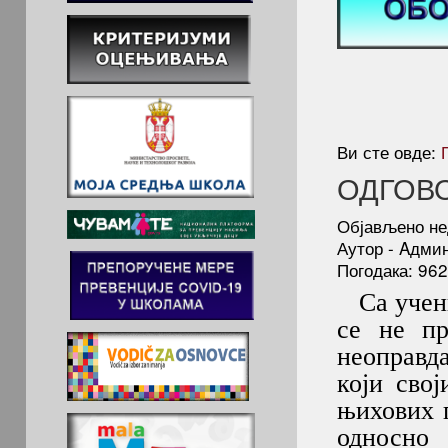
Ви сте овде:
ОДГОВ
Објављено не
Аутор - Aдми
Погодака: 96
Са учени
се не пр
неоправд
који сво
њихових п
односно