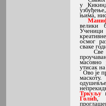
у Кикин
узбуђење,
њима, ни
Маниф
велики 
Ученици
креативн
осмог р
сваке го
Све пох
проучава
масовно 
утисак на
Ово је пр
маскоту
одушевљ
непрекидн
Тркуљу
и
Голић
, 
проглаше