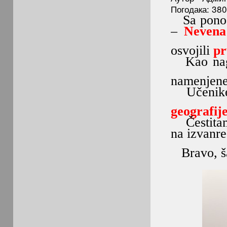
Погодака: 38
Sa ponoso
–
Nevena
osvojili
pr
Kao nagra
namenjene
Učenik
geografij
Čestitamo
na izvanre
Bravo, š