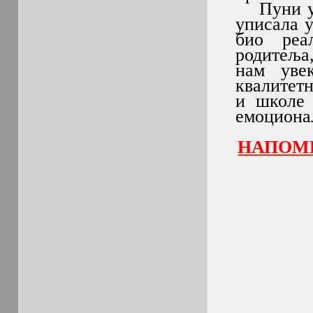
Пуни ути
уписала у
био реа
родитеља
нам уве
квалитет
и школе 
емоциона
НАПОМЕ