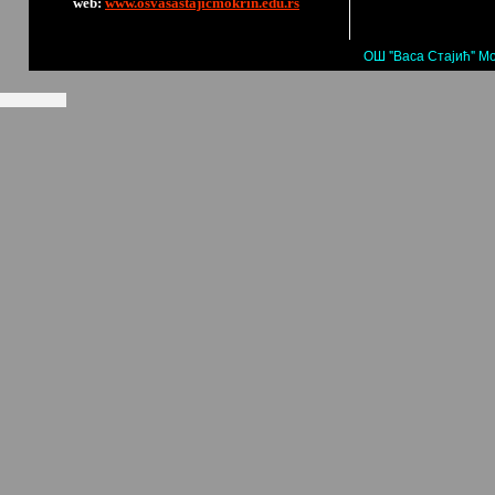
web:
www.osvasastajicmokrin.edu.rs
ОШ "Васа Стајић" Мо