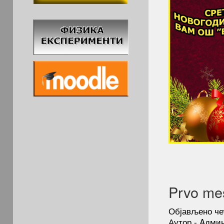
Prvo mes
Објављено че
Аутор - Aдми