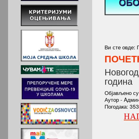
Ви сте овде:
ПОЧЕТ
Новогод
година
Објављено су
Аутор - Aдми
Погодака: 35
НА