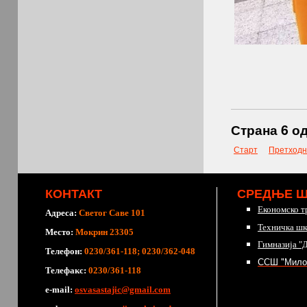
Страна 6 од
Старт
Претходн
КОНТАКТ
СРЕДЊЕ 
Економско т
Адреса:
Светог Саве 101
Техничка шк
Место:
Мокрин 23305
Гимназија "
Телефон:
0230/361-118; 0230/362-048
ССШ "Мило
Телефакс:
0230/361-118
е-mail:
osvasastajic@gmail.com