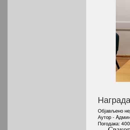
Награда
Објављено не
Аутор - Aдми
Погодака: 40
Сваког н