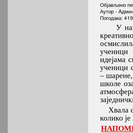
Објављено пе
Аутор - Aдми
Погодака: 41
У нашој 
креативн
осмислила
ученици
идејама с
ученици 
– шарене,
школе оз
атмосфер
заједнич
Хвала св
колико је
НАПОМЕ