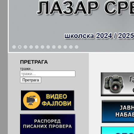
1
2
3
4
5
6
7
8
9
10
11
12
ПРЕТРАГА
тражи...
Претрага