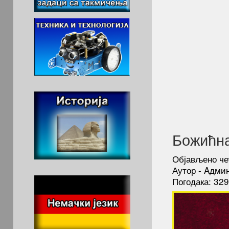
Божићна
Објављено че
Аутор - Aдми
Погодака: 32