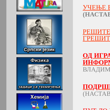
УЧЕЊЕ 
(НАСТА
РЕШИТЕ
ГРЕШИТ
ОД ИГР
ИНФОР
ВЛАДИМ
ПОДРШК
(НАСТА