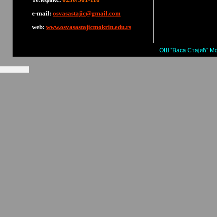
е-mail:
osvasastajic@gmail.com
web:
www.osvasastajicmokrin.edu.rs
ОШ "Васа Стајић" Мо