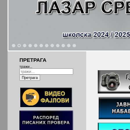
1
2
3
4
5
6
7
8
9
10
11
12
ПРЕТРАГА
тражи...
Претрага