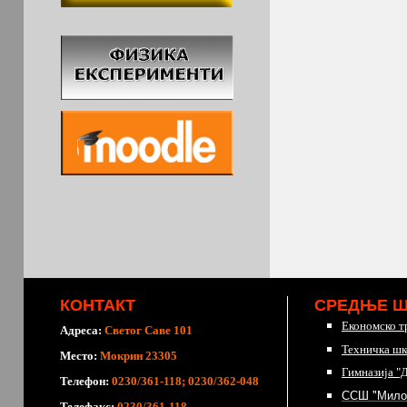
КОНТАКТ
СРЕДЊЕ 
Економско т
Адреса:
Светог Саве 101
Техничка шк
Место:
Мокрин 23305
Гимназија "
Телефон:
0230/361-118; 0230/362-048
ССШ "Мило
Телефакс:
0230/361-118